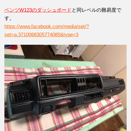
ベンツW123のダッシュボード
と同レベルの難易度で
す。
https://www.facebook.com/media/set/?
set=a.3710068305774085&type=3