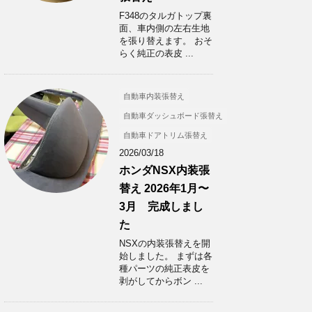
F348のタルガトップ裏
面、車内側の左右生地
を張り替えます。 おそ
らく純正の表皮 ...
自動車内装張替え
自動車ダッシュボード張替え
自動車ドアトリム張替え
2026/03/18
ホンダNSX内装張
替え 2026年1月〜
3月 完成しまし
た
NSXの内装張替えを開
始しました。 まずは各
種パーツの純正表皮を
剥がしてからボン ...