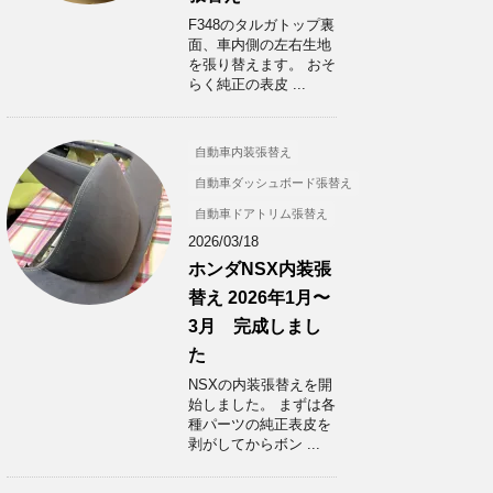
F348のタルガトップ裏
面、車内側の左右生地
を張り替えます。 おそ
らく純正の表皮 ...
自動車内装張替え
自動車ダッシュボード張替え
自動車ドアトリム張替え
2026/03/18
ホンダNSX内装張
替え 2026年1月〜
3月 完成しまし
た
NSXの内装張替えを開
始しました。 まずは各
種パーツの純正表皮を
剥がしてからボン ...